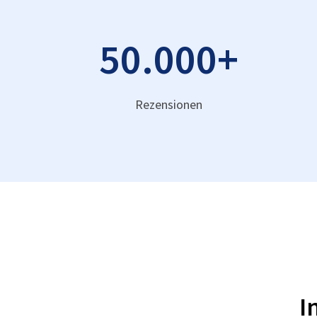
50.000
+
Rezensionen
I