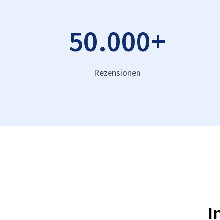
50.000
+
Rezensionen
I