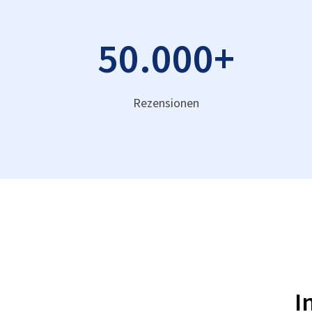
50.000
+
Rezensionen
I