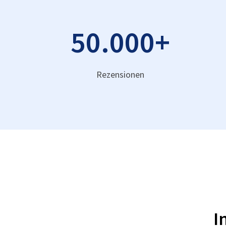
50.000
+
Rezensionen
I